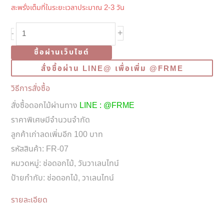
สะพรั่งเต็มที่ในระยะเวลาประมาณ 2-3 วัน
จำนวน
+
-
FR-
ซื้อผ่านเว็บไซต์
07
สั่งซื้อผ่าน LINE@ เพื่อเพิ่ม @FRME
3
Peach
วิธีการสั่งซื้อ
Roses
สั่งซื้อดอกไม้ผ่านทาง
LINE : @FRME
Valentine
ราคาพิเศษมีจำนวนจำกัด
Bouquet
ลูกค้าเก่าลดเพิ่มอีก 100 บาท
ชิ้น
รหัสสินค้า:
FR-07
หมวดหมู่:
ช่อดอกไม้
,
วันวาเลนไทน์
ป้ายกำกับ:
ช่อดอกไม้
,
วาเลนไทน์
รายละเอียด