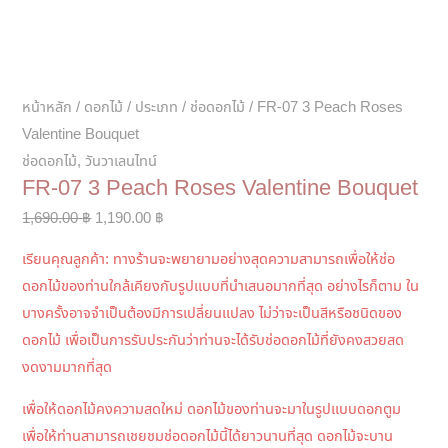
หน้าหลัก
/
ดอกไม้
/
ประเภท
/
ช่อดอกไม้
/ FR-07 3 Peach Roses
Valentine Bouquet
ช่อดอกไม้
,
วันวาเลนไทน์
FR-07 3 Peach Roses Valentine Bouquet
Original
Current
1,690.00
฿
1,190.00
฿
price
price
เรียนคุณลูกค้า: ทางร้านจะพยายามอย่างสุดความสามารถเพื่อให้ช่อ
was:
is:
ดอกไม้ของท่านใกล้เคียงกับรูปแบบที่นำเสนอมากที่สุด อย่างไรก็ตาม ใน
1,690.00 ฿.
1,190.00 ฿.
บางครั้งอาจจำเป็นต้องมีการเปลี่ยนแปลง ไม่ว่าจะเป็นสีหรือชนิดของ
ดอกไม้ เพื่อเป็นการรับประกันว่าท่านจะได้รับช่อดอกไม้ที่ยังคงสวยสด
งดงามมากที่สุด
เพื่อให้ดอกไม้คงความสดใหม่ ดอกไม้ของท่านจะมาในรูปแบบดอกตูม
เพื่อให้ท่านสามารถเชยชมช่อดอกไม้นี้ได้ยาวนานที่สุด ดอกไม้จะบาน