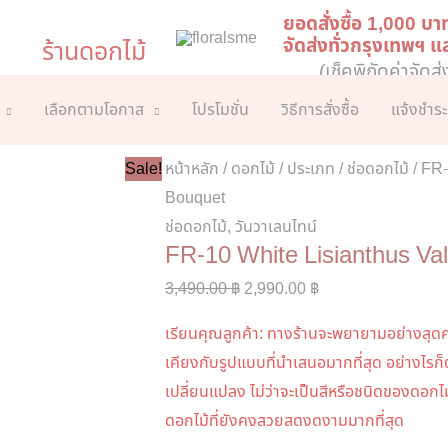
ยอดสั่งซื้อ 1,000 บา
จัดส่งทั่วกรุงเทพฯ 
ร้านดอกไม้
(เช็คพิกัดค่าจัดส่
เลือกตามโอกาส
โปรโมชั่น
วิธีการสั่งซื้อ
แจ้งชำระ
Sale!
หน้าหลัก
/
ดอกไม้
/
ประเภท
/
ช่อดอกไม้
/ FR-
Bouquet
ช่อดอกไม้
,
วันวาเลนไทน์
FR-10 White Lisianthus Va
Original
Current
3,490.00
฿
2,990.00
฿
price
price
เรียนคุณลูกค้า: ทางร้านจะพยายามอย่างสุดค
was:
is:
เคียงกับรูปแบบที่นำเสนอมากที่สุด อย่างไรก
3,490.00 ฿.
2,990.00 ฿.
เปลี่ยนแปลง ไม่ว่าจะเป็นสีหรือชนิดของดอกไม้
ดอกไม้ที่ยังคงสวยสดงดงามมากที่สุด