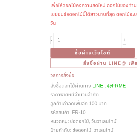
เพื่อให้ดอกไม้คงความสดใหม่ ดอกไม้ของท่าน
เชยชมช่อดอกไม้นี้ได้ยาวนานที่สุด ดอกไม้จะ
วัน
จำนวน
+
-
FR-
ซื้อผ่านเว็บไซต์
10
White
สั่งซื้อผ่าน LINE@ เพ
Lisianthus
วิธีการสั่งซื้อ
Valentine
สั่งซื้อดอกไม้ผ่านทาง
LINE : @FRME
Bouquet
ราคาพิเศษมีจำนวนจำกัด
ชิ้น
ลูกค้าเก่าลดเพิ่มอีก 100 บาท
รหัสสินค้า:
FR-10
หมวดหมู่:
ช่อดอกไม้
,
วันวาเลนไทน์
ป้ายกำกับ:
ช่อดอกไม้
,
วาเลนไทน์