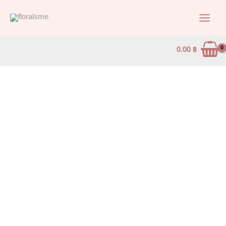
Skip
to
content
0.00
฿