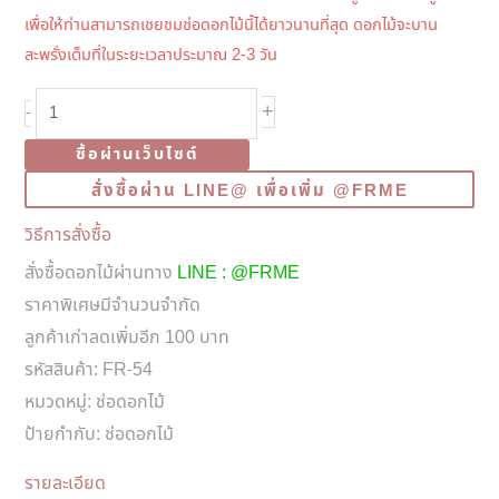
เพื่อให้ท่านสามารถเชยชมช่อดอกไม้นี้ได้ยาวนานที่สุด ดอกไม้จะบาน
สะพรั่งเต็มที่ในระยะเวลาประมาณ 2-3 วัน
จำนวน
+
-
FR-
ซื้อผ่านเว็บไซต์
54
สั่งซื้อผ่าน LINE@ เพื่อเพิ่ม @FRME
Cute
Playful
วิธีการสั่งซื้อ
Bouquet
สั่งซื้อดอกไม้ผ่านทาง
LINE : @FRME
ชิ้น
ราคาพิเศษมีจำนวนจำกัด
ลูกค้าเก่าลดเพิ่มอีก 100 บาท
รหัสสินค้า:
FR-54
หมวดหมู่:
ช่อดอกไม้
ป้ายกำกับ:
ช่อดอกไม้
รายละเอียด