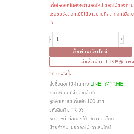
เพื่อให้ดอกไม้คงความสดใหม่ ดอกไม้ของท่าน
เชยชมช่อดอกไม้นี้ได้ยาวนานที่สุด ดอกไม้จะ
วัน
จำนวน
+
-
FR-
ซื้อผ่านเว็บไซต์
93
Single
สั่งซื้อผ่าน LINE@ เพ
Red
วิธีการสั่งซื้อ
Rose
สั่งซื้อดอกไม้ผ่านทาง
LINE : @FRME
Valentine
ราคาพิเศษมีจำนวนจำกัด
Bouquet
ลูกค้าเก่าลดเพิ่มอีก 100 บาท
ชิ้น
รหัสสินค้า:
FR-93
หมวดหมู่:
ช่อดอกไม้
,
วันวาเลนไทน์
ป้ายกำกับ:
ช่อดอกไม้
,
วาเลนไทน์