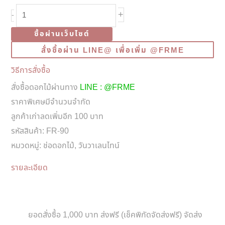
จำนวน
+
-
FR90
ซื้อผ่านเว็บไซต์
MIDNIGHT
สั่งซื้อผ่าน LINE@ เพื่อเพิ่ม @FRME
RED
12
วิธีการสั่งซื้อ
ROSES
สั่งซื้อดอกไม้ผ่านทาง
LINE : @FRME
BOUQUET
ราคาพิเศษมีจำนวนจำกัด
ชิ้น
ลูกค้าเก่าลดเพิ่มอีก 100 บาท
รหัสสินค้า:
FR-90
หมวดหมู่:
ช่อดอกไม้
,
วันวาเลนไทน์
รายละเอียด
ยอดสั่งซื้อ 1,000 บาท ส่งฟรี (เช็คพิกัดจัดส่งฟรี) จัดส่ง